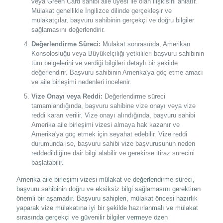
veya Green Card sahibi aile üyesi ile olan ilişkisini anlatır.
Mülakat genellikle İngilizce dilinde gerçekleşir ve
mülakatçılar, başvuru sahibinin gerçekçi ve doğru bilgiler
sağlamasını değerlendirir.
Değerlendirme Süreci:
Mülakat sonrasında, Amerikan
Konsolosluğu veya Büyükelçiliği yetkilileri başvuru sahibinin
tüm belgelerini ve verdiği bilgileri detaylı bir şekilde
değerlendirir. Başvuru sahibinin Amerika'ya göç etme amacı
ve aile birleşimi nedenleri incelenir.
Vize Onayı veya Reddi:
Değerlendirme süreci
tamamlandığında, başvuru sahibine vize onayı veya vize
reddi kararı verilir. Vize onayı alındığında, başvuru sahibi
Amerika aile birleşimi vizesi almaya hak kazanır ve
Amerika'ya göç etmek için seyahat edebilir. Vize reddi
durumunda ise, başvuru sahibi vize başvurusunun neden
reddedildiğine dair bilgi alabilir ve gerekirse itiraz sürecini
başlatabilir.
Amerika aile birleşimi vizesi mülakat ve değerlendirme süreci,
başvuru sahibinin doğru ve eksiksiz bilgi sağlamasını gerektiren
önemli bir aşamadır. Başvuru sahipleri, mülakat öncesi hazırlık
yaparak vize mülakatına iyi bir şekilde hazırlanmalı ve mülakat
sırasında gerçekçi ve güvenilir bilgiler vermeye özen