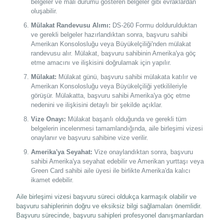
belgeler ve mali durumu gösteren belgeler gibi evraklardan
oluşabilir.
Mülakat Randevusu Alımı:
DS-260 Formu doldurulduktan
ve gerekli belgeler hazırlandıktan sonra, başvuru sahibi
Amerikan Konsolosluğu veya Büyükelçiliği'nden mülakat
randevusu alır. Mülakat, başvuru sahibinin Amerika'ya göç
etme amacını ve ilişkisini doğrulamak için yapılır.
Mülakat:
Mülakat günü, başvuru sahibi mülakata katılır ve
Amerikan Konsolosluğu veya Büyükelçiliği yetkilileriyle
görüşür. Mülakatta, başvuru sahibi Amerika'ya göç etme
nedenini ve ilişkisini detaylı bir şekilde açıklar.
Vize Onayı:
Mülakat başarılı olduğunda ve gerekli tüm
belgelerin incelenmesi tamamlandığında, aile birleşimi vizesi
onaylanır ve başvuru sahibine vize verilir.
Amerika'ya Seyahat:
Vize onaylandıktan sonra, başvuru
sahibi Amerika'ya seyahat edebilir ve Amerikan yurttaşı veya
Green Card sahibi aile üyesi ile birlikte Amerika'da kalıcı
ikamet edebilir.
Aile birleşimi vizesi başvuru süreci oldukça karmaşık olabilir ve
başvuru sahiplerinin doğru ve eksiksiz bilgi sağlamaları önemlidir.
Başvuru sürecinde, başvuru sahipleri profesyonel danışmanlardan