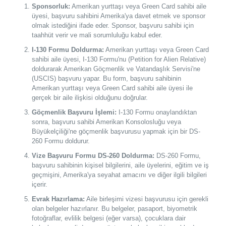
Sponsorluk:
Amerikan yurttaşı veya Green Card sahibi aile
üyesi, başvuru sahibini Amerika'ya davet etmek ve sponsor
olmak istediğini ifade eder. Sponsor, başvuru sahibi için
taahhüt verir ve mali sorumluluğu kabul eder.
I-130 Formu Doldurma:
Amerikan yurttaşı veya Green Card
sahibi aile üyesi, I-130 Formu'nu (Petition for Alien Relative)
doldurarak Amerikan Göçmenlik ve Vatandaşlık Servisi'ne
(USCIS) başvuru yapar. Bu form, başvuru sahibinin
Amerikan yurttaşı veya Green Card sahibi aile üyesi ile
gerçek bir aile ilişkisi olduğunu doğrular.
Göçmenlik Başvuru İşlemi:
I-130 Formu onaylandıktan
sonra, başvuru sahibi Amerikan Konsolosluğu veya
Büyükelçiliği'ne göçmenlik başvurusu yapmak için bir DS-
260 Formu doldurur.
Vize Başvuru Formu DS-260 Doldurma:
DS-260 Formu,
başvuru sahibinin kişisel bilgilerini, aile üyelerini, eğitim ve iş
geçmişini, Amerika'ya seyahat amacını ve diğer ilgili bilgileri
içerir.
Evrak Hazırlama:
Aile birleşimi vizesi başvurusu için gerekli
olan belgeler hazırlanır. Bu belgeler, pasaport, biyometrik
fotoğraflar, evlilik belgesi (eğer varsa), çocuklara dair