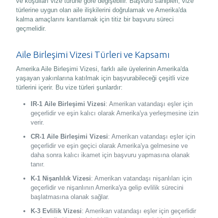
ve koşulları vize türüne göre değişebilir. Başvuru sahipleri, vize
türlerine uygun olan aile ilişkilerini doğrulamak ve Amerika'da
kalma amaçlarını kanıtlamak için titiz bir başvuru süreci
geçmelidir.
Aile Birleşimi Vizesi Türleri ve Kapsamı
Amerika Aile Birleşimi Vizesi, farklı aile üyelerinin Amerika'da
yaşayan yakınlarına katılmak için başvurabileceği çeşitli vize
türlerini içerir. Bu vize türleri şunlardır:
IR-1 Aile Birleşimi Vizesi
: Amerikan vatandaşı eşler için
geçerlidir ve eşin kalıcı olarak Amerika'ya yerleşmesine izin
verir.
CR-1 Aile Birleşimi Vizesi
: Amerikan vatandaşı eşler için
geçerlidir ve eşin geçici olarak Amerika'ya gelmesine ve
daha sonra kalıcı ikamet için başvuru yapmasına olanak
tanır.
K-1 Nişanlılık Vizesi
: Amerikan vatandaşı nişanlıları için
geçerlidir ve nişanlının Amerika'ya gelip evlilik sürecini
başlatmasına olanak sağlar.
K-3 Evlilik Vizesi
: Amerikan vatandaşı eşler için geçerlidir