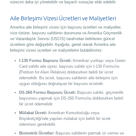
sürecini daha iyi yönetebilir ve başarılı sonuçlar elde edebilir.
Aile Birleşimi Vizesi Ücretleri ve Maliyetleri
Amerika aile birleşimi vizesi için başvuru ücretleri ve maliyetler,
vize türüne, başvuru sahibinin durumuna ve Amerika Göçmenlik
ve Vatandaşlık Servisi (USCIS) tarafından belirlenen güncel
ücretlere göre değişebilir. Aşağıda, genel olarak Amerika aile
birleşimi vizesi ücretleri ve maliyetlerini bulabilirsiniz:
I-130 Formu Başvuru Ücreti:
Amerikan yurttaşı veya Green
Card sahibi aile üyesi, başvuru sahibi için I-130 Formu'nu
(Petition for Alien Relative) doldururken belirli bir ücret
ödemelidir. Bu ücret, başvuru sahibinin aile birleşimi için
uygun olduğunu doğrulayan bir başvuru ücretidir.
DS-260 Formu Başvuru Ücreti:
Başvuru sahibi, göçmenlik
başvurusu yapmak için DS-260 Formu'nu doldururken belirli
bir ücret ödemelidir.
Mülakat Ücreti:
Amerikan Konsolosluğu veya
Büyükelçiliği'nde yapılan mülakat için belirli bir ücret
ödenmesi gerekebilir.
Biometrik Ücretler:
Başvuru sahibinin parmak izi verme ve