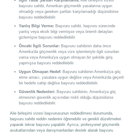
İlgili Yasal Şartları Karşılamama:
Aile birleşimi vizesi
başvuru sahibi, Amerikan göçmenlik yasalarına uygun
olmadığı veya gereken şartları karşılamadığı düşünülürse
başvuru reddedilebilir.
Yanlış Bilgi Verme:
Başvuru sahibi, başvuru sürecinde
yanlış veya eksik bilgi vermişse veya önemli detayları
gizlemişse başvuru reddedilebilir.
Önceki İlgili Sorunlar:
Başvuru sahibinin daha önce
Amerika'da göçmenlik veya vize işlemleriyle ilgili sorunları
varsa veya Amerika'ya uygun olmayan bir şekilde giriş
yapmışsa başvuru reddedilebilir.
Uygun Olmayan Hedef:
Başvuru sahibinin Amerika'ya göç
etme amacı, yasalara uygun değilse veya Amerika'da geçerli
bir hedefe sahip değilse başvuru reddedilebilir.
Güvenlik Nedenleri:
Başvuru sahibinin, Amerika'ya göç
etmesinin güvenlik açısından riskli olduğu düşünülürse
başvuru reddedilebilir.
Aile birleşimi vizesi başvurusunun reddedilmesi durumunda,
başvuru sahibi reddin nedenini öğrenebilir ve gerekli düzeltmeleri
yaparak tekrar başvuru yapabilir. Ayrıca, profesyonel göçmenlik
avukatlarından veya danışmanlardan destek alarak başvuru